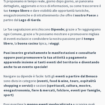
Ti proponiamo in tempo reale, giorno dopo giorno, un panorama
dettagliato, aggiornato e ricco di informazioni, su come trascorrere il
tuo
tempo libero
e dare visibilità alle opportunità turistiche,
enogastronomiche e di intrattenimento che offre il
nostro Paese
a
partire dal
Lago di Garda
.
Le Tue segnalazioni arricchiscono
Dipende
; grazie a Te raggiungiamo
ogni Comune, grazie a Te possiamo mostrare e promuovere migliaia
di eventi esclusivi e condividere la nostra passione per il
tempo
libero
, la
buona cucina
tipica, i
viaggi
.
Puoi inserire gratuitamente le manifestazioni e consultarle
oppure puoi promuovere la tua attività a pagamento
apparendo insieme ai tanti eventi del territorio e diventando
anche tu un evento speciale!
Navigare su dipende è facile: tutti gli
eventi a partire dal Benaco
sono divisi in categorie
(eventi, food & wine, tours, ospitalità
shopping e servizi)
e sezioni
(spettacoli, cultura, mostre,
enogastronomia, fiere & mercati, folclore, eventi per famiglie,
sport)
Puoi guardare la
mappa eventi geolocalizzata
e scoprire quali